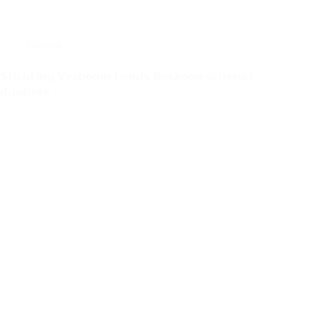
Nieuws
𝗦𝘁𝗶𝗰𝗵𝘁𝗶𝗻𝗴 𝗩𝗲𝗿𝗯𝗼𝗼𝗺 𝗙𝗼𝗻𝗱𝘀 𝗕𝗼𝘀𝗸𝗼𝗼𝗽 𝘀𝗰𝗵𝗲𝗻𝗸𝘁
𝗱𝘂𝗼𝗳𝗶𝗲𝘁𝘀