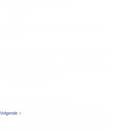
werd door de bezoekers gul geboden…
08/04/2024
Nieuws
Benefiet(s)concert & Veiling voor het Jeroen Heitzman
Accufonds
Met een bijzonder Benefiet(s)concert en een Veiling in de
Oudshoornse Kerk, zamelt het Jeroen Heitzman Accufonds
op zondagmiddag 7 april geld in voor de aanschaf van
nieuwe accu’s voor Fietsmaatjes Alphen aan den Rijn. Het
concert wordt uitgevoerd door het…
11/03/2024
In de Media
,
Nieuws
Fietsmaatjes Ankie en Toke in de krant
In februari werden vrijwilliger Ankie van der Steen en haar
Volgende
gast Toke van de Bosch geïnterviewd door het AD Groene
Hart. Het leverde een mooi artikel op over hun vriendschap,
en het samen fietsen op de duofiets. Ook werden er…