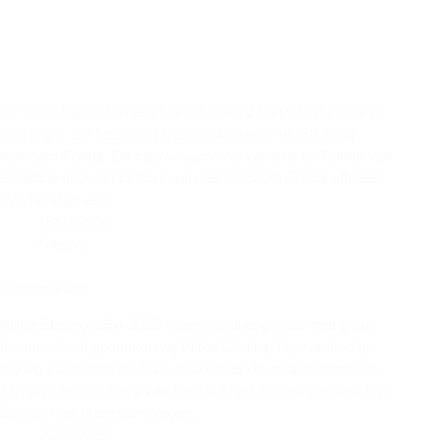
Op zaterdag 18 juli nam team Boskoop hun 5de duofiets in
ontvangst. De fiets werd geschonken door de Stichting
Verboom Fonds. De nieuwe aanwinst werd bij de Tuinen van
Boskoop door het bestuur van het Verboom Fonds officieel
overhandigd aan…
18/07/2026
Nieuws
In memoriam
Wilke Ebeling 1954-2025 Intens verdrietig maar met grote
dankbaarheid gedenken wij Wilke Ebeling. Hij overleed op
vrijdag 21 november 2025. Wilke was de initiatiefnemer en
één van de oprichters van Fietsmaatjes Alphen aan den Rijn.
Samen met Marg van Wegen…
26/11/2025