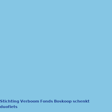
𝗦𝘁𝗶𝗰𝗵𝘁𝗶𝗻𝗴 𝗩𝗲𝗿𝗯𝗼𝗼𝗺 𝗙𝗼𝗻𝗱𝘀 𝗕𝗼𝘀𝗸𝗼𝗼𝗽 𝘀𝗰𝗵𝗲𝗻𝗸𝘁
𝗱𝘂𝗼𝗳𝗶𝗲𝘁𝘀