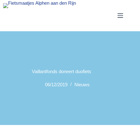
Ga
naar
de
inhoud
Vaillantfonds doneert duofiets
06/12/2019
Nieuws