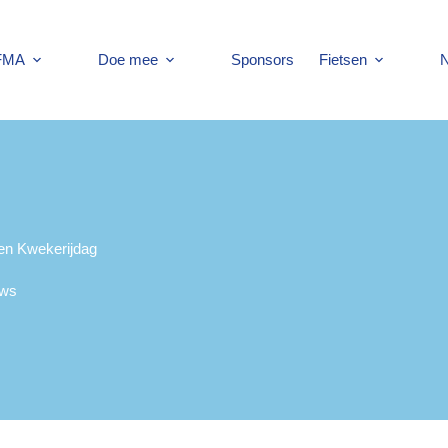
 FMA
Doe mee
Sponsors
Fietsen
N
pen Kwekerijdag
uws