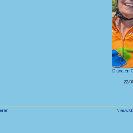
Diana en G
22/0
eren
Nieuwsbr