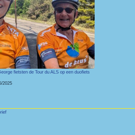
eorge fietsten de Tour du ALS op een duofiets
6/2025
ief