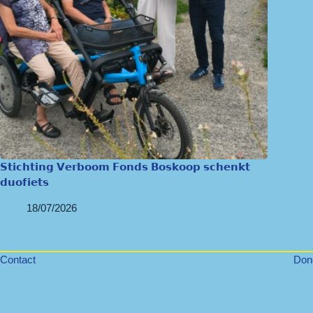
𝗦𝘁𝗶𝗰𝗵𝘁𝗶𝗻𝗴 𝗩𝗲𝗿𝗯𝗼𝗼𝗺 𝗙𝗼𝗻𝗱𝘀 𝗕𝗼𝘀𝗸𝗼𝗼𝗽 𝘀𝗰𝗵𝗲𝗻𝗸𝘁
𝗱𝘂𝗼𝗳𝗶𝗲𝘁𝘀
18/07/2026
Contact
Don