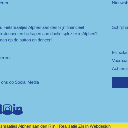
eren
Nieuwsbr
 u Fietsmaatjes Alphen aan den Rijn financieel
Schrijf i
rsteunen en bijdragen aan duofietsplezier in Alphen?
 dan op de button en doneer!
E-maila
eren
Voorna
Achtern
 ons op Social Media
smaatjes Alphen aan den Rijn | Realisatie
Zin In Webdesign