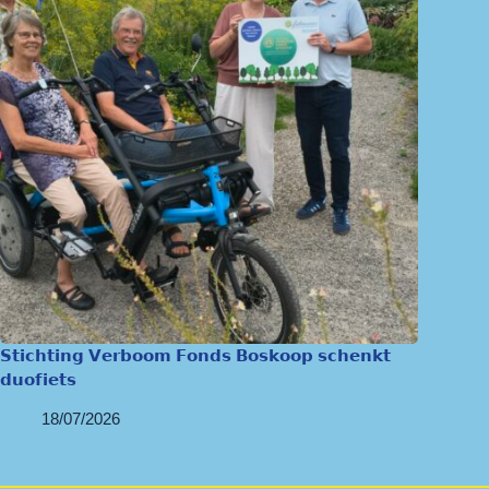
𝗦𝘁𝗶𝗰𝗵𝘁𝗶𝗻𝗴 𝗩𝗲𝗿𝗯𝗼𝗼𝗺 𝗙𝗼𝗻𝗱𝘀 𝗕𝗼𝘀𝗸𝗼𝗼𝗽 𝘀𝗰𝗵𝗲𝗻𝗸𝘁
𝗱𝘂𝗼𝗳𝗶𝗲𝘁𝘀
18/07/2026