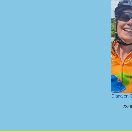
Diana en G
22/0