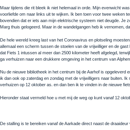
Maar tijdens die rit bleek ik niet helemaal in orde. Mijn evenwicht 
voorliefde om naar links uit te wijken. Ik ben toen voor twee weke
bovendien dat er iets aan mijn elektrische systeem niet deugde. Je z
Marg thuis gelogeerd. Maar in de wandelgangen heb ik vernomen, dat
De hele wereld kreeg last van het Coronavirus en plotseling moesten we 
allemaal een scherm tussen de stoelen van de vrijwilliger en de gas
dat Fiets 1 intussen al meer dan 2500 kilometer heeft afgelegd, ter
ga verhuizen naar een drukkere omgeving in het centrum van Alphen
Nu de nieuwe bibliotheek in het centrum bij de Aarhof is opgeleverd en
ik dan ook op zaterdag en zondag met de vrijwilligers naar buiten. Ik
verhuizen op 12 oktober as. en dan ben ik te vinden in de nieuwe fiets
Hieronder staat vermeld hoe u met mij de weg op kunt vanaf 12 okto
De stalling is te bereiken vanaf de Aarkade direct naast de draaideur 