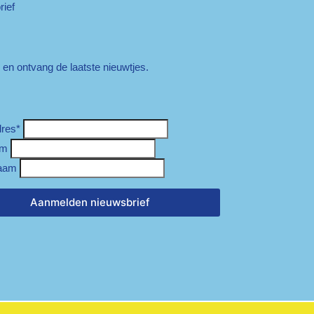
ief
n en ontvang de laatste nieuwtjes.
dres
*
am
aam
Aanmelden nieuwsbrief