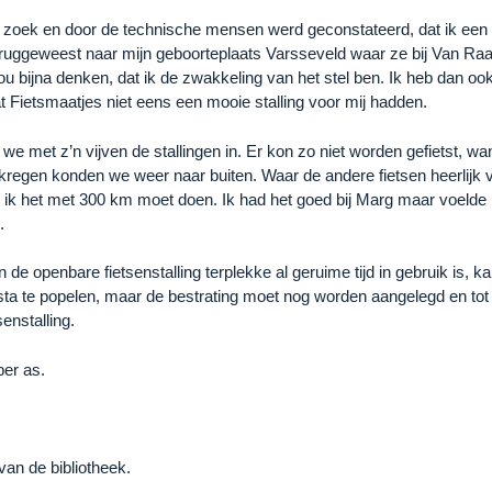
was zoek en door de technische mensen werd geconstateerd, dat ik een 
n teruggeweest naar mijn geboorteplaats Varsseveld waar ze bij Van 
ou bijna denken, dat ik de zwakkeling van het stel ben. Ik heb dan oo
 Fietsmaatjes niet eens een mooie stalling voor mij hadden.
met z’n vijven de stallingen in. Er kon zo niet worden gefietst, want o
t kregen konden we weer naar buiten. Waar de andere fietsen heerlijk
wijl ik het met 300 km moet doen. Ik had het goed bij Marg maar voel
.
 de openbare fietsenstalling terplekke al geruime tijd in gebruik is, 
 sta te popelen, maar de bestrating moet nog worden aangelegd en tot d
enstalling.
ber as.
van de bibliotheek.