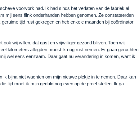
scheve voorvork had. Ik had sinds het verlaten van de fabriek al
Raam mij eens flink onderhanden hebben genomen. Ze constateerden
k geruime tijd rust gekregen en heb enkele maanden bij coördinator
ok wij willen, dat gast en vrijwilliger gezond blijven. Toen wij
 veel kilometers aflegden moest ik nog rust nemen. Er gaan geruchten
de mij wel eens eenzaam. Daar gaat nu verandering in komen, want ik
kan ik bijna niet wachten om mijn nieuwe plekje in te nemen. Daar kan
ie tijd moet ik mijn geduld nog even op de proef stellen. Ik ga