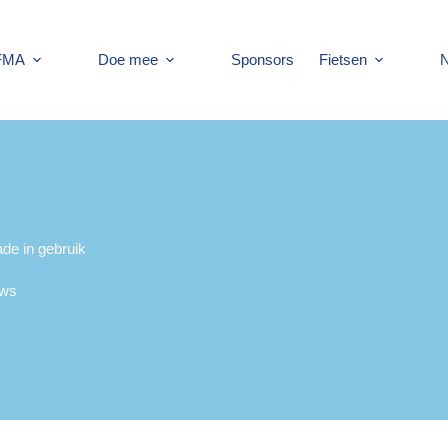
 FMA
Doe mee
Sponsors
Fietsen
N
ade in gebruik
uws