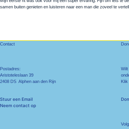
Mijn eerste rit was ook voor mij een super ervaring. Fijn om iets te
samen buiten genieten en luisteren naar een man die zoveel te vertell
Martin van der Zwaard
Contact
Don
Postadres:
Wilt
Aristoteleslaan 39
onde
2408 DS Alphen aan den Rijn
Klik
Stuur een Email
Don
Neem contact op
Volg