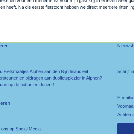
 betekenen voor een medemens! Voor mijn gast krijgt het leven weer gl
en heeft. Na die eerste fietstocht hebben we direct meerdere ritten in
eren
Nieuwsbr
 u Fietsmaatjes Alphen aan den Rijn financieel
Schrijf i
rsteunen en bijdragen aan duofietsplezier in Alphen?
 dan op de button en doneer!
E-maila
eren
Voorna
Achtern
 ons op Social Media