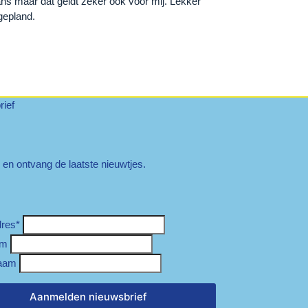
ans maar dat geldt zeker ook voor mij. Lekker
gepland.
ief
n en ontvang de laatste nieuwtjes.
dres
*
am
aam
Aanmelden nieuwsbrief