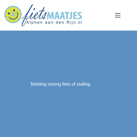
Ga
naar
de
inhoud
Melding storing fiets of stalling